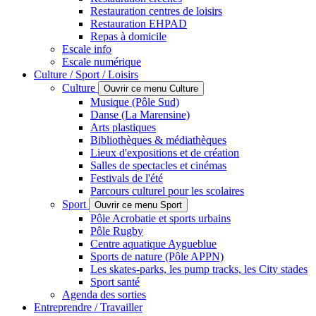
Restauration centres de loisirs
Restauration EHPAD
Repas à domicile
Escale info
Escale numérique
Culture / Sport / Loisirs
Culture
Ouvrir ce menu Culture
Musique (Pôle Sud)
Danse (La Marensine)
Arts plastiques
Bibliothèques & médiathèques
Lieux d'expositions et de création
Salles de spectacles et cinémas
Festivals de l'été
Parcours culturel pour les scolaires
Sport
Ouvrir ce menu Sport
Pôle Acrobatie et sports urbains
Pôle Rugby
Centre aquatique Aygueblue
Sports de nature (Pôle APPN)
Les skates-parks, les pump tracks, les City stades
Sport santé
Agenda des sorties
Entreprendre / Travailler