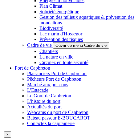
Énergies renouvelables
Plan Climat
Sobriété énergétique
Gestion des milieux aquatiques & prévention des
inondations
Biodiversité
Lac marin d'Hossegor
Prévention des risques
Cadre de vie
Ouvrir ce menu Cadre de vie
Chantiers
La nature en ville
Circulez en toute sécurité
Port de Capbreton
Plaisanciers Port de Capbreton
Pêcheurs Port de Capbreton
Marché aux poissons
L'Estacade
Le Gouf de Capbreton
L'histoire du port
Actualités du port
Webcams du port de Capbreton
Bateau passeur E-BOUCAROT
Contactez la capitainerie
×