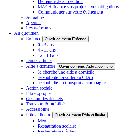
Demande de subvention
MACS finance vos projets : vos obligations
Communiquer sur votre événement
Actualités
Agenda
Les webcams
Au quotidien
Enfance
Ouvrir ce menu Enfance
0 - 3 ans
4 - 11 ans
12 - 18 ans
Jeunes adultes
Aide à domicile
Ouvrir ce menu Aide à domicile
Je cherche une aide à domicile
Je souhaite travailler au CIAS
Je souhaite un transport accompagné
Action sociale
Fibre optique
Gestion des déchets
Transport & mobilité
Accessibilité
Pôle culinaire
Ouvrir ce menu Pôle culinaire
Menus
Restauration scolaire
Restauration crèches