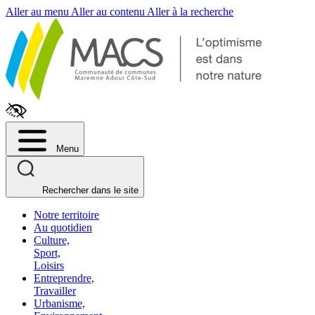
Fenêtre
Aller au menu
Aller au contenu
Aller à la recherche
de
chat
Menu
Rechercher dans le site
Notre territoire
Au quotidien
Culture,
Sport,
Loisirs
Entreprendre,
Travailler
Urbanisme,