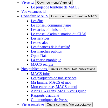
Vivre ici
Ouvrir ce menu Vivre ici
Le projet de territoire de MACS
Vos vacances ici
Connaître MACS
Ouvrir ce menu Connaître MACS
Les élus
Le conseil communautaire
Les actes administratifs
Le conseil d'administration du CIAS
Les services
Les escales
Les finances & la fiscalité
Les marchés publics
Open Data
La charte graphique
MACS recrute
Nos publications
Ouvrir ce menu Nos publications
MACS infos
Les plaquettes de nos services
Ma famille, MACS et moi
Mon entreprise, MACS et moi
Aides 15-30 ans, MACS vous guide
Rapports d'activité
Communiqués de Presse
Vie associative
Ouvrir ce menu Vie associative