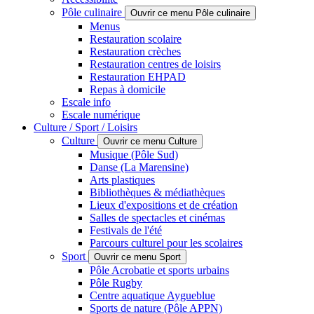
Pôle culinaire
Ouvrir ce menu Pôle culinaire
Menus
Restauration scolaire
Restauration crèches
Restauration centres de loisirs
Restauration EHPAD
Repas à domicile
Escale info
Escale numérique
Culture / Sport / Loisirs
Culture
Ouvrir ce menu Culture
Musique (Pôle Sud)
Danse (La Marensine)
Arts plastiques
Bibliothèques & médiathèques
Lieux d'expositions et de création
Salles de spectacles et cinémas
Festivals de l'été
Parcours culturel pour les scolaires
Sport
Ouvrir ce menu Sport
Pôle Acrobatie et sports urbains
Pôle Rugby
Centre aquatique Aygueblue
Sports de nature (Pôle APPN)