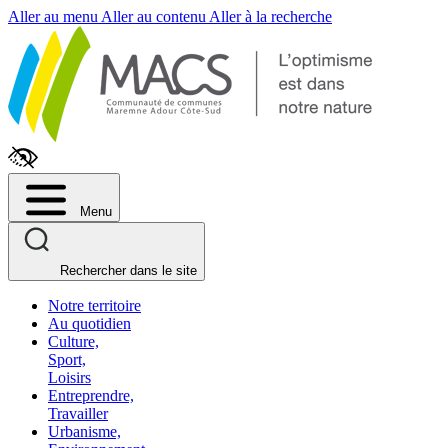
Fenêtre
Aller au menu
Aller au contenu
Aller à la recherche
de
chat
Menu
Rechercher dans le site
Notre territoire
Au quotidien
Culture,
Sport,
Loisirs
Entreprendre,
Travailler
Urbanisme,