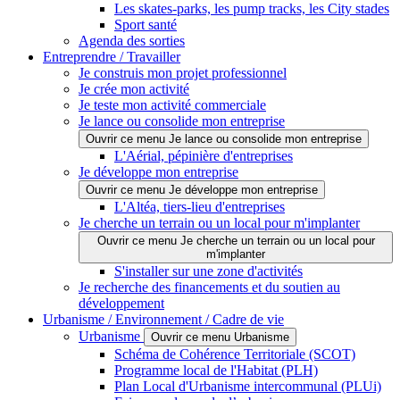
Les skates-parks, les pump tracks, les City stades
Sport santé
Agenda des sorties
Entreprendre / Travailler
Je construis mon projet professionnel
Je crée mon activité
Je teste mon activité commerciale
Je lance ou consolide mon entreprise
Ouvrir ce menu Je lance ou consolide mon entreprise
L'Aérial, pépinière d'entreprises
Je développe mon entreprise
Ouvrir ce menu Je développe mon entreprise
L'Altéa, tiers-lieu d'entreprises
Je cherche un terrain ou un local pour m'implanter
Ouvrir ce menu Je cherche un terrain ou un local pour
m'implanter
S'installer sur une zone d'activités
Je recherche des financements et du soutien au
développement
Urbanisme / Environnement / Cadre de vie
Urbanisme
Ouvrir ce menu Urbanisme
Schéma de Cohérence Territoriale (SCOT)
Programme local de l'Habitat (PLH)
Plan Local d'Urbanisme intercommunal (PLUi)