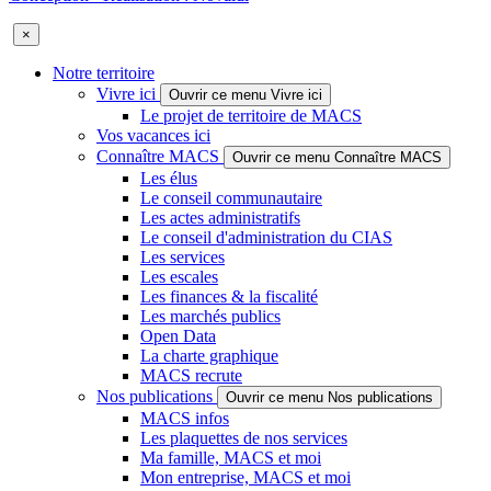
×
Notre territoire
Vivre ici
Ouvrir ce menu Vivre ici
Le projet de territoire de MACS
Vos vacances ici
Connaître MACS
Ouvrir ce menu Connaître MACS
Les élus
Le conseil communautaire
Les actes administratifs
Le conseil d'administration du CIAS
Les services
Les escales
Les finances & la fiscalité
Les marchés publics
Open Data
La charte graphique
MACS recrute
Nos publications
Ouvrir ce menu Nos publications
MACS infos
Les plaquettes de nos services
Ma famille, MACS et moi
Mon entreprise, MACS et moi