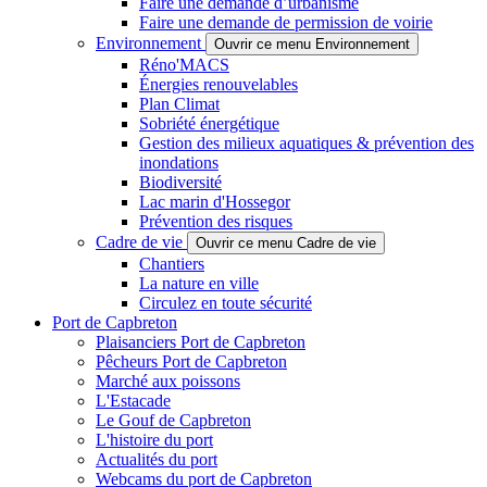
Faire une demande d’urbanisme
Faire une demande de permission de voirie
Environnement
Ouvrir ce menu Environnement
Réno'MACS
Énergies renouvelables
Plan Climat
Sobriété énergétique
Gestion des milieux aquatiques & prévention des
inondations
Biodiversité
Lac marin d'Hossegor
Prévention des risques
Cadre de vie
Ouvrir ce menu Cadre de vie
Chantiers
La nature en ville
Circulez en toute sécurité
Port de Capbreton
Plaisanciers Port de Capbreton
Pêcheurs Port de Capbreton
Marché aux poissons
L'Estacade
Le Gouf de Capbreton
L'histoire du port
Actualités du port
Webcams du port de Capbreton