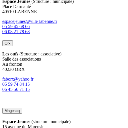
Espace Jeunes
(Structure : municipale)
Place Darmanté
40510 LABENNE
espacejeunes@ville-labenne.fr
05 59 45 68 66
06 08 21 78 68
Orx
Les oufs
(Structure : associative)
Salle des associations
Au fronton
40230 ORX
faborx@yahoo.fr
05 59 74 84 15
​​​​​​​06 45 56 71 15
Magescq
Espace Jeunes
(structure municipale)
15 avenue du Marensin