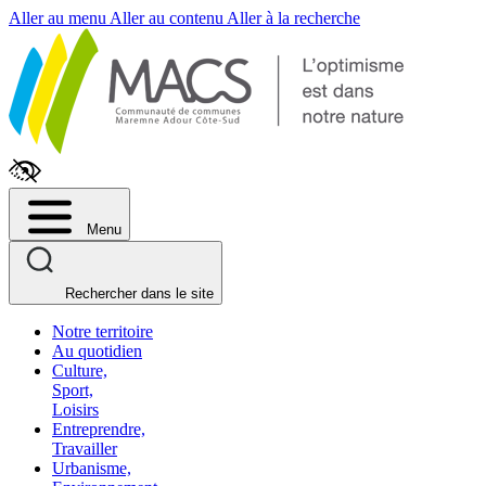
Fenêtre
Aller au menu
Aller au contenu
Aller à la recherche
de
chat
Menu
Rechercher dans le site
Notre territoire
Au quotidien
Culture,
Sport,
Loisirs
Entreprendre,
Travailler
Urbanisme,