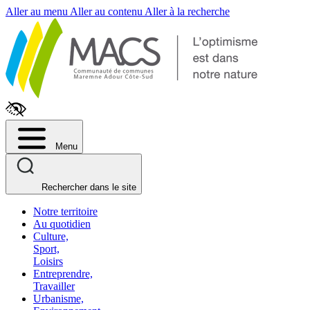
Fenêtre
Aller au menu
Aller au contenu
Aller à la recherche
de
chat
Menu
Rechercher dans le site
Notre territoire
Au quotidien
Culture,
Sport,
Loisirs
Entreprendre,
Travailler
Urbanisme,