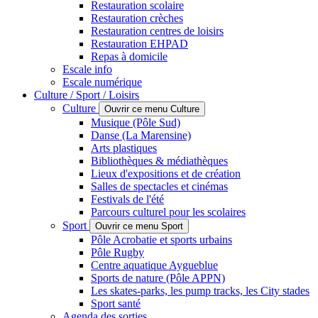
Restauration scolaire
Restauration crèches
Restauration centres de loisirs
Restauration EHPAD
Repas à domicile
Escale info
Escale numérique
Culture / Sport / Loisirs
Culture
Ouvrir ce menu Culture
Musique (Pôle Sud)
Danse (La Marensine)
Arts plastiques
Bibliothèques & médiathèques
Lieux d'expositions et de création
Salles de spectacles et cinémas
Festivals de l'été
Parcours culturel pour les scolaires
Sport
Ouvrir ce menu Sport
Pôle Acrobatie et sports urbains
Pôle Rugby
Centre aquatique Aygueblue
Sports de nature (Pôle APPN)
Les skates-parks, les pump tracks, les City stades
Sport santé
Agenda des sorties