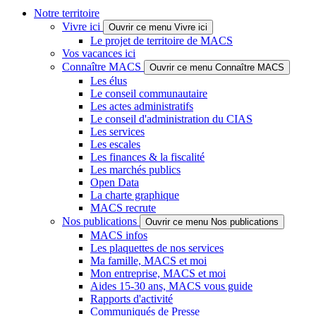
Notre territoire
Vivre ici
Ouvrir ce menu Vivre ici
Le projet de territoire de MACS
Vos vacances ici
Connaître MACS
Ouvrir ce menu Connaître MACS
Les élus
Le conseil communautaire
Les actes administratifs
Le conseil d'administration du CIAS
Les services
Les escales
Les finances & la fiscalité
Les marchés publics
Open Data
La charte graphique
MACS recrute
Nos publications
Ouvrir ce menu Nos publications
MACS infos
Les plaquettes de nos services
Ma famille, MACS et moi
Mon entreprise, MACS et moi
Aides 15-30 ans, MACS vous guide
Rapports d'activité
Communiqués de Presse