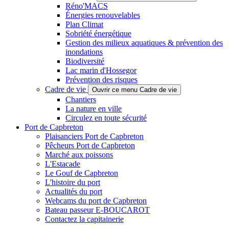
Réno'MACS
Énergies renouvelables
Plan Climat
Sobriété énergétique
Gestion des milieux aquatiques & prévention des
inondations
Biodiversité
Lac marin d'Hossegor
Prévention des risques
Cadre de vie
Ouvrir ce menu Cadre de vie
Chantiers
La nature en ville
Circulez en toute sécurité
Port de Capbreton
Plaisanciers Port de Capbreton
Pêcheurs Port de Capbreton
Marché aux poissons
L'Estacade
Le Gouf de Capbreton
L'histoire du port
Actualités du port
Webcams du port de Capbreton
Bateau passeur E-BOUCAROT
Contactez la capitainerie