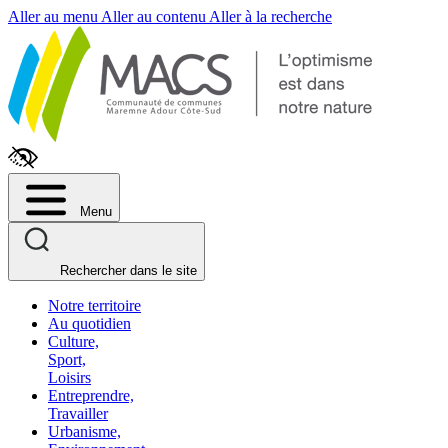
Fenêtre
Aller au menu
Aller au contenu
Aller à la recherche
de
chat
Menu
Rechercher dans le site
Notre territoire
Au quotidien
Culture,
Sport,
Loisirs
Entreprendre,
Travailler
Urbanisme,