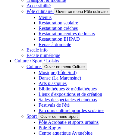
Transport & mobilité
Accessibilité
Pôle culinaire
Ouvrir ce menu Pôle culinaire
Menus
Restauration scolaire
Restauration crèches
Restauration centres de loisirs
Restauration EHPAD
Repas à domicile
Escale info
Escale numérique
Culture / Sport / Loisirs
Culture
Ouvrir ce menu Culture
Musique (Pôle Sud)
Danse (La Marensine)
Arts plastiques
Bibliothèques & médiathèques
Lieux d'expositions et de création
Salles de spectacles et cinémas
Festivals de l'été
Parcours culturel pour les scolaires
Sport
Ouvrir ce menu Sport
Pôle Acrobatie et sports urbains
Pôle Rugby
Centre aquatique Aygueblue