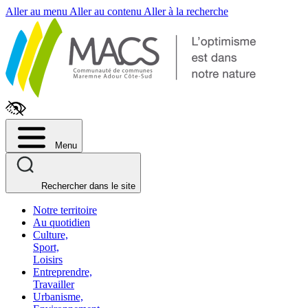
Fenêtre
Aller au menu
Aller au contenu
Aller à la recherche
de
chat
Menu
Rechercher dans le site
Notre territoire
Au quotidien
Culture,
Sport,
Loisirs
Entreprendre,
Travailler
Urbanisme,