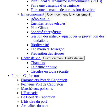
Plan Local d'Urbanisme intercommunal (PLUi)
Faire une demande d’urbanisme
Faire une demande de permission de voirie
Environnement
Ouvrir ce menu Environnement
Réno'MACS
Énergies renouvelables
Plan Climat
Sobriété énergétique
Gestion des milieux aquatiques & prévention des
inondations
Biodiversité
Lac marin d'Hossegor
Prévention des risques
Cadre de vie
Ouvrir ce menu Cadre de vie
Chantiers
La nature en ville
Circulez en toute sécurité
Port de Capbreton
Plaisanciers Port de Capbreton
Pêcheurs Port de Capbreton
Marché aux poissons
L'Estacade
Le Gouf de Capbreton
L'histoire du port
Actualités du port