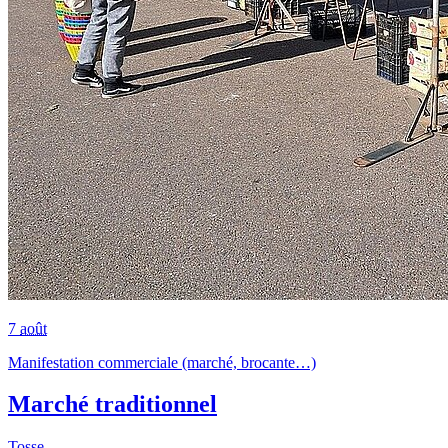
7
août
Manifestation commerciale (marché, brocante…)
Marché traditionnel
Tosse