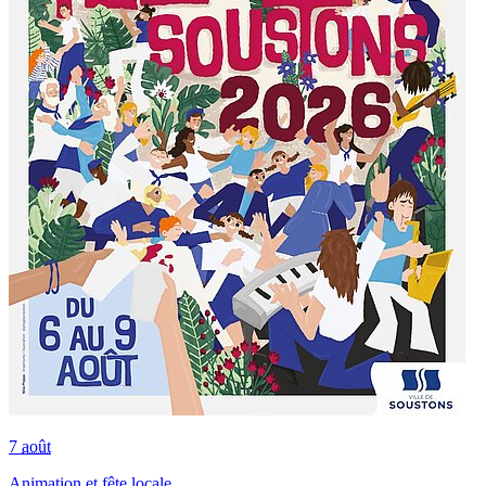
7
août
Animation et fête locale