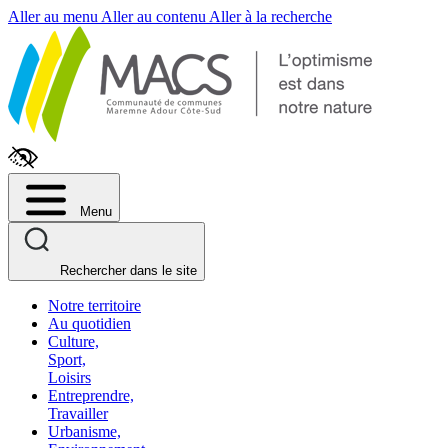
Fenêtre
Aller au menu
Aller au contenu
Aller à la recherche
de
chat
Menu
Rechercher dans le site
Notre territoire
Au quotidien
Culture,
Sport,
Loisirs
Entreprendre,
Travailler
Urbanisme,