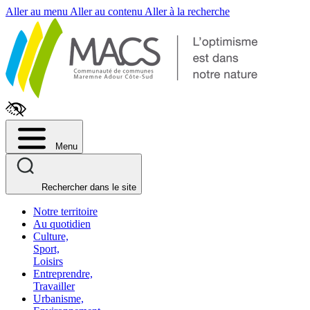
Fenêtre
Aller au menu
Aller au contenu
Aller à la recherche
de
chat
Menu
Rechercher dans le site
Notre territoire
Au quotidien
Culture,
Sport,
Loisirs
Entreprendre,
Travailler
Urbanisme,