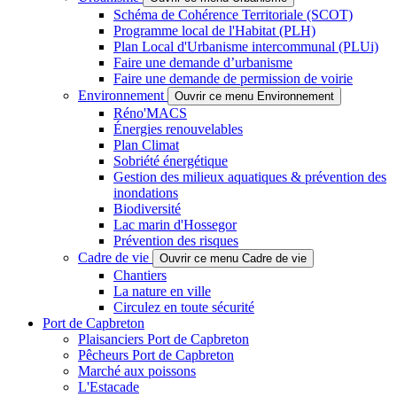
Schéma de Cohérence Territoriale (SCOT)
Programme local de l'Habitat (PLH)
Plan Local d'Urbanisme intercommunal (PLUi)
Faire une demande d’urbanisme
Faire une demande de permission de voirie
Environnement
Ouvrir ce menu Environnement
Réno'MACS
Énergies renouvelables
Plan Climat
Sobriété énergétique
Gestion des milieux aquatiques & prévention des
inondations
Biodiversité
Lac marin d'Hossegor
Prévention des risques
Cadre de vie
Ouvrir ce menu Cadre de vie
Chantiers
La nature en ville
Circulez en toute sécurité
Port de Capbreton
Plaisanciers Port de Capbreton
Pêcheurs Port de Capbreton
Marché aux poissons
L'Estacade