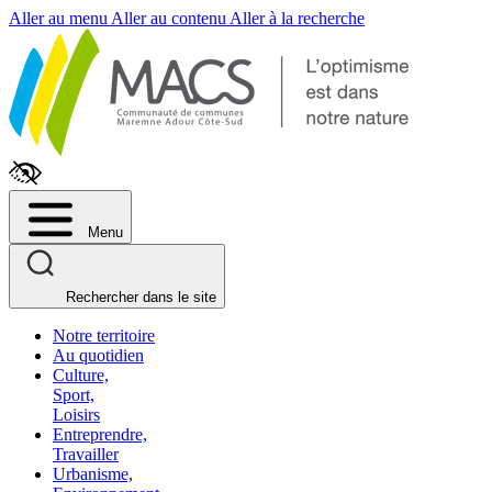
Fenêtre
Aller au menu
Aller au contenu
Aller à la recherche
de
chat
Menu
Rechercher dans le site
Notre territoire
Au quotidien
Culture,
Sport,
Loisirs
Entreprendre,
Travailler
Urbanisme,