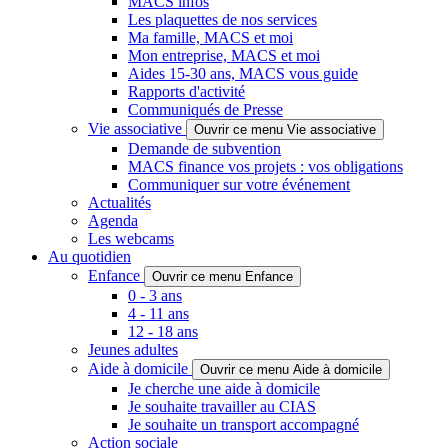
MACS infos
Les plaquettes de nos services
Ma famille, MACS et moi
Mon entreprise, MACS et moi
Aides 15-30 ans, MACS vous guide
Rapports d'activité
Communiqués de Presse
Vie associative
Ouvrir ce menu Vie associative
Demande de subvention
MACS finance vos projets : vos obligations
Communiquer sur votre événement
Actualités
Agenda
Les webcams
Au quotidien
Enfance
Ouvrir ce menu Enfance
0 - 3 ans
4 - 11 ans
12 - 18 ans
Jeunes adultes
Aide à domicile
Ouvrir ce menu Aide à domicile
Je cherche une aide à domicile
Je souhaite travailler au CIAS
Je souhaite un transport accompagné
Action sociale