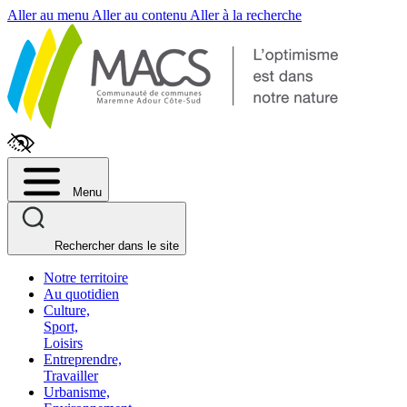
Fenêtre
Aller au menu
Aller au contenu
Aller à la recherche
de
chat
Menu
Rechercher dans le site
Notre territoire
Au quotidien
Culture,
Sport,
Loisirs
Entreprendre,
Travailler
Urbanisme,