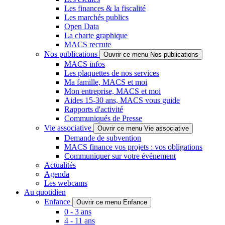
Les finances & la fiscalité
Les marchés publics
Open Data
La charte graphique
MACS recrute
Nos publications
Ouvrir ce menu Nos publications
MACS infos
Les plaquettes de nos services
Ma famille, MACS et moi
Mon entreprise, MACS et moi
Aides 15-30 ans, MACS vous guide
Rapports d'activité
Communiqués de Presse
Vie associative
Ouvrir ce menu Vie associative
Demande de subvention
MACS finance vos projets : vos obligations
Communiquer sur votre événement
Actualités
Agenda
Les webcams
Au quotidien
Enfance
Ouvrir ce menu Enfance
0 - 3 ans
4 - 11 ans