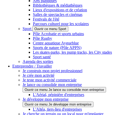
Arts plastiques
Bibliothèques & médiathèques
Lieux d'expositions et de création
Salles de spectacles et cinémas
Festivals de l'été
Parcours culturel pour les scolaires
Sport
Ouvrir ce menu Sport
Pôle Acrobatie et sports urbains
Pôle Rugby
Centre aquatique Aygueblue
Sports de nature (Pôle APPN)
Les skates-parks, les pump tracks, les City stades
Sport santé
Agenda des sorties
Entreprendre / Travailler
Je construis mon projet professionnel
Je crée mon activité
Je teste mon activité commerciale
Je lance ou consolide mon entreprise
Ouvrir ce menu Je lance ou consolide mon entreprise
L'Aérial, pépinière d'entreprises
Je développe mon entreprise
Ouvrir ce menu Je développe mon entreprise
L'Altéa, tiers-lieu d'entreprises
Je cherche un terrain ou un local pour m'implanter