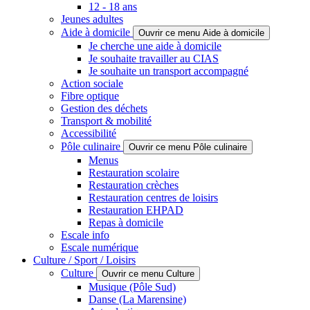
12 - 18 ans
Jeunes adultes
Aide à domicile
Ouvrir ce menu Aide à domicile
Je cherche une aide à domicile
Je souhaite travailler au CIAS
Je souhaite un transport accompagné
Action sociale
Fibre optique
Gestion des déchets
Transport & mobilité
Accessibilité
Pôle culinaire
Ouvrir ce menu Pôle culinaire
Menus
Restauration scolaire
Restauration crèches
Restauration centres de loisirs
Restauration EHPAD
Repas à domicile
Escale info
Escale numérique
Culture / Sport / Loisirs
Culture
Ouvrir ce menu Culture
Musique (Pôle Sud)
Danse (La Marensine)