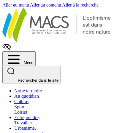
Fenêtre
Aller au menu
Aller au contenu
Aller à la recherche
de
chat
Menu
Rechercher dans le site
Notre territoire
Au quotidien
Culture,
Sport,
Loisirs
Entreprendre,
Travailler
Urbanisme,