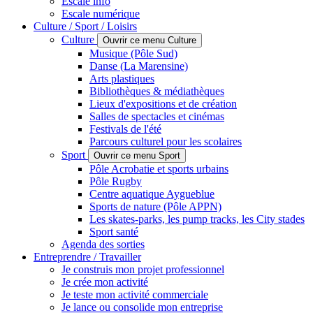
Escale info
Escale numérique
Culture / Sport / Loisirs
Culture
Ouvrir ce menu Culture
Musique (Pôle Sud)
Danse (La Marensine)
Arts plastiques
Bibliothèques & médiathèques
Lieux d'expositions et de création
Salles de spectacles et cinémas
Festivals de l'été
Parcours culturel pour les scolaires
Sport
Ouvrir ce menu Sport
Pôle Acrobatie et sports urbains
Pôle Rugby
Centre aquatique Aygueblue
Sports de nature (Pôle APPN)
Les skates-parks, les pump tracks, les City stades
Sport santé
Agenda des sorties
Entreprendre / Travailler
Je construis mon projet professionnel
Je crée mon activité
Je teste mon activité commerciale
Je lance ou consolide mon entreprise