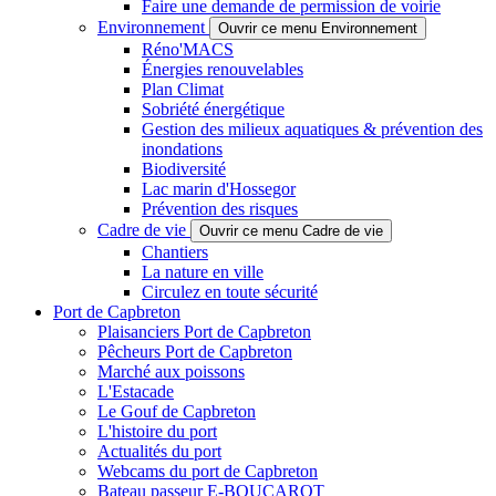
Faire une demande de permission de voirie
Environnement
Ouvrir ce menu Environnement
Réno'MACS
Énergies renouvelables
Plan Climat
Sobriété énergétique
Gestion des milieux aquatiques & prévention des
inondations
Biodiversité
Lac marin d'Hossegor
Prévention des risques
Cadre de vie
Ouvrir ce menu Cadre de vie
Chantiers
La nature en ville
Circulez en toute sécurité
Port de Capbreton
Plaisanciers Port de Capbreton
Pêcheurs Port de Capbreton
Marché aux poissons
L'Estacade
Le Gouf de Capbreton
L'histoire du port
Actualités du port
Webcams du port de Capbreton
Bateau passeur E-BOUCAROT