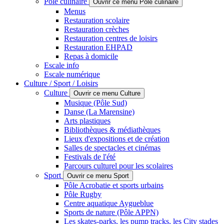
Pôle culinaire
Ouvrir ce menu Pôle culinaire
Menus
Restauration scolaire
Restauration crèches
Restauration centres de loisirs
Restauration EHPAD
Repas à domicile
Escale info
Escale numérique
Culture / Sport / Loisirs
Culture
Ouvrir ce menu Culture
Musique (Pôle Sud)
Danse (La Marensine)
Arts plastiques
Bibliothèques & médiathèques
Lieux d'expositions et de création
Salles de spectacles et cinémas
Festivals de l'été
Parcours culturel pour les scolaires
Sport
Ouvrir ce menu Sport
Pôle Acrobatie et sports urbains
Pôle Rugby
Centre aquatique Aygueblue
Sports de nature (Pôle APPN)
Les skates-parks, les pump tracks, les City stades