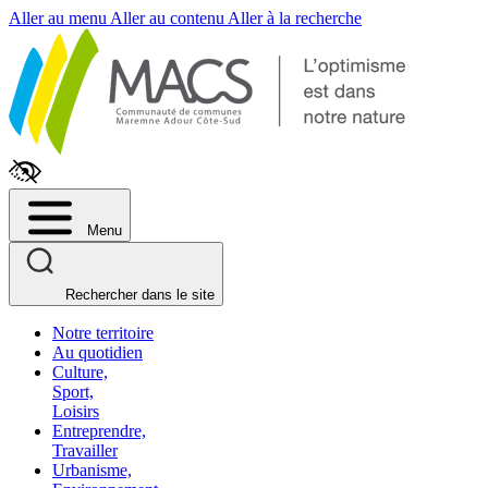
Fenêtre
Aller au menu
Aller au contenu
Aller à la recherche
de
chat
Menu
Rechercher dans le site
Notre territoire
Au quotidien
Culture,
Sport,
Loisirs
Entreprendre,
Travailler
Urbanisme,