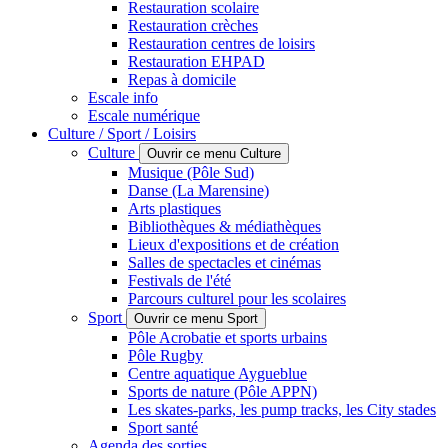
Restauration scolaire
Restauration crèches
Restauration centres de loisirs
Restauration EHPAD
Repas à domicile
Escale info
Escale numérique
Culture / Sport / Loisirs
Culture
Ouvrir ce menu Culture
Musique (Pôle Sud)
Danse (La Marensine)
Arts plastiques
Bibliothèques & médiathèques
Lieux d'expositions et de création
Salles de spectacles et cinémas
Festivals de l'été
Parcours culturel pour les scolaires
Sport
Ouvrir ce menu Sport
Pôle Acrobatie et sports urbains
Pôle Rugby
Centre aquatique Aygueblue
Sports de nature (Pôle APPN)
Les skates-parks, les pump tracks, les City stades
Sport santé
Agenda des sorties