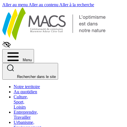
Fenêtre
Aller au menu
Aller au contenu
Aller à la recherche
de
chat
Menu
Rechercher dans le site
Notre territoire
Au quotidien
Culture,
Sport,
Loisirs
Entreprendre,
Travailler
Urbanisme,