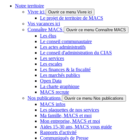
Notre territoire
Vivre ici
Ouvrir ce menu Vivre ici
Le projet de territoire de MACS
Vos vacances ici
Connaître MACS
Ouvrir ce menu Connaître MACS
Les élus
Le conseil communautaire
Les actes administratifs
Le conseil d'administration du CIAS
Les services
Les escales
Les finances & la fiscalité
Les marchés publics
Open Data
La charte graphique
MACS recrute
Nos publications
Ouvrir ce menu Nos publications
MACS infos
Les plaquettes de nos services
Ma famille, MACS et moi
Mon entreprise, MACS et moi
Aides 15-30 ans, MACS vous guide
Rapports d'activité
Communiqués de Presse