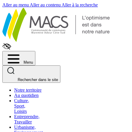
Fenêtre
Aller au menu
Aller au contenu
Aller à la recherche
de
chat
Menu
Rechercher dans le site
Notre territoire
Au quotidien
Culture,
Sport,
Loisirs
Entreprendre,
Travailler
Urbanisme,