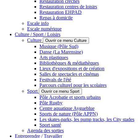
Restauration crèches
Restauration centres de loisirs
Restauration EHPAD
Repas à domicile
Escale info
Escale numérique
Culture / Sport / Loisirs
Culture
Ouvrir ce menu Culture
Musique (Pôle Sud)
Danse (La Marensine)
Arts plastiques
Bibliothèques & médiathèques
Lieux d'expositions et de création
Salles de spectacles et cinémas
Festivals de l'été
Parcours culturel pour les scolaires
Sport
Ouvrir ce menu Sport
Pôle Acrobatie et sports urbains
Pôle Rugby
Centre aquatique Aygueblue
Sports de nature (Pôle APPN)
Les skates-parks, les pump tracks, les City stades
Sport santé
Agenda des sorties
Entreprendre / Travailler