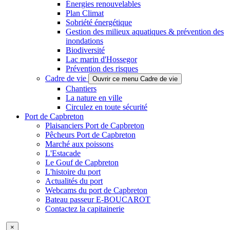
Énergies renouvelables
Plan Climat
Sobriété énergétique
Gestion des milieux aquatiques & prévention des
inondations
Biodiversité
Lac marin d'Hossegor
Prévention des risques
Cadre de vie
Ouvrir ce menu Cadre de vie
Chantiers
La nature en ville
Circulez en toute sécurité
Port de Capbreton
Plaisanciers Port de Capbreton
Pêcheurs Port de Capbreton
Marché aux poissons
L'Estacade
Le Gouf de Capbreton
L'histoire du port
Actualités du port
Webcams du port de Capbreton
Bateau passeur E-BOUCAROT
Contactez la capitainerie
×