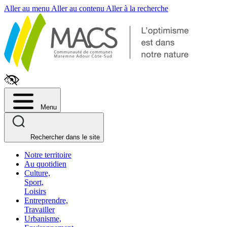
Fenêtre
Aller au menu
Aller au contenu
Aller à la recherche
de
chat
Menu
Rechercher dans le site
Notre territoire
Au quotidien
Culture,
Sport,
Loisirs
Entreprendre,
Travailler
Urbanisme,