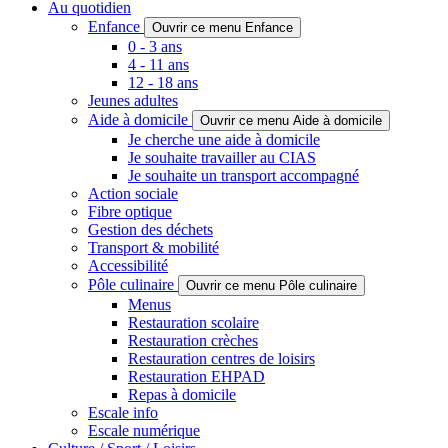
Au quotidien
Enfance
Ouvrir ce menu Enfance
0 - 3 ans
4 - 11 ans
12 - 18 ans
Jeunes adultes
Aide à domicile
Ouvrir ce menu Aide à domicile
Je cherche une aide à domicile
Je souhaite travailler au CIAS
Je souhaite un transport accompagné
Action sociale
Fibre optique
Gestion des déchets
Transport & mobilité
Accessibilité
Pôle culinaire
Ouvrir ce menu Pôle culinaire
Menus
Restauration scolaire
Restauration crèches
Restauration centres de loisirs
Restauration EHPAD
Repas à domicile
Escale info
Escale numérique