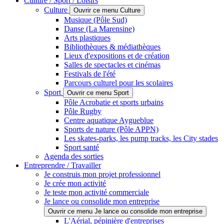
Culture / Sport / Loisirs
Culture
Ouvrir ce menu Culture
Musique (Pôle Sud)
Danse (La Marensine)
Arts plastiques
Bibliothèques & médiathèques
Lieux d'expositions et de création
Salles de spectacles et cinémas
Festivals de l'été
Parcours culturel pour les scolaires
Sport
Ouvrir ce menu Sport
Pôle Acrobatie et sports urbains
Pôle Rugby
Centre aquatique Aygueblue
Sports de nature (Pôle APPN)
Les skates-parks, les pump tracks, les City stades
Sport santé
Agenda des sorties
Entreprendre / Travailler
Je construis mon projet professionnel
Je crée mon activité
Je teste mon activité commerciale
Je lance ou consolide mon entreprise
Ouvrir ce menu Je lance ou consolide mon entreprise
L'Aérial, pépinière d'entreprises