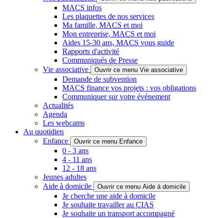
MACS infos
Les plaquettes de nos services
Ma famille, MACS et moi
Mon entreprise, MACS et moi
Aides 15-30 ans, MACS vous guide
Rapports d'activité
Communiqués de Presse
Vie associative
Ouvrir ce menu Vie associative
Demande de subvention
MACS finance vos projets : vos obligations
Communiquer sur votre événement
Actualités
Agenda
Les webcams
Au quotidien
Enfance
Ouvrir ce menu Enfance
0 - 3 ans
4 - 11 ans
12 - 18 ans
Jeunes adultes
Aide à domicile
Ouvrir ce menu Aide à domicile
Je cherche une aide à domicile
Je souhaite travailler au CIAS
Je souhaite un transport accompagné