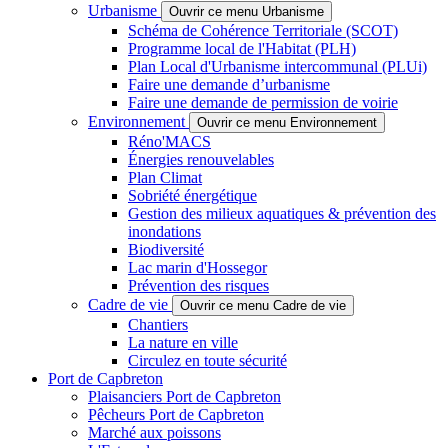
Urbanisme
Ouvrir ce menu Urbanisme
Schéma de Cohérence Territoriale (SCOT)
Programme local de l'Habitat (PLH)
Plan Local d'Urbanisme intercommunal (PLUi)
Faire une demande d’urbanisme
Faire une demande de permission de voirie
Environnement
Ouvrir ce menu Environnement
Réno'MACS
Énergies renouvelables
Plan Climat
Sobriété énergétique
Gestion des milieux aquatiques & prévention des
inondations
Biodiversité
Lac marin d'Hossegor
Prévention des risques
Cadre de vie
Ouvrir ce menu Cadre de vie
Chantiers
La nature en ville
Circulez en toute sécurité
Port de Capbreton
Plaisanciers Port de Capbreton
Pêcheurs Port de Capbreton
Marché aux poissons