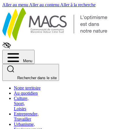
Fenêtre
Aller au menu
Aller au contenu
Aller à la recherche
de
chat
Menu
Rechercher dans le site
Notre territoire
Au quotidien
Culture,
Sport,
Loisirs
Entreprendre,
Travailler
Urbanisme,