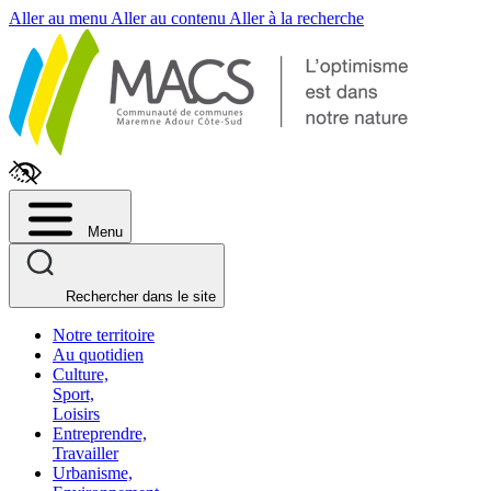
Fenêtre
Aller au menu
Aller au contenu
Aller à la recherche
de
chat
Menu
Rechercher dans le site
Notre territoire
Au quotidien
Culture,
Sport,
Loisirs
Entreprendre,
Travailler
Urbanisme,