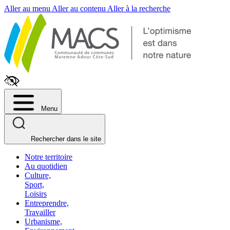
Fenêtre
Aller au menu
Aller au contenu
Aller à la recherche
de
chat
Menu
Rechercher dans le site
Notre territoire
Au quotidien
Culture,
Sport,
Loisirs
Entreprendre,
Travailler
Urbanisme,