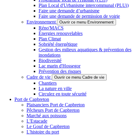
Plan Local d'Urbanisme intercommunal (PLUi)
Faire une demande d’urbanisme
Faire une demande de permission de voirie
Environnement
Ouvrir ce menu Environnement
Réno'MACS
Énergies renouvelables
Plan Climat
Sobriété énergétique
Gestion des milieux aquatiques & prévention des
inondations
Biodiversité
Lac marin d'Hossegor
Prévention des risques
Cadre de vie
Ouvrir ce menu Cadre de vie
Chantiers
La nature en ville
Circulez en toute sécurité
Port de Capbreton
Plaisanciers Port de Capbreton
Pêcheurs Port de Capbreton
Marché aux poissons
L'Estacade
Le Gouf de Capbreton
L'histoire du port