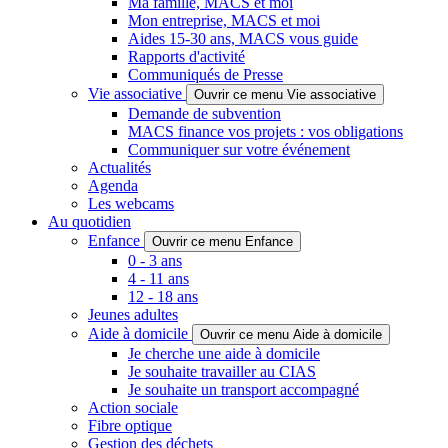
Ma famille, MACS et moi
Mon entreprise, MACS et moi
Aides 15-30 ans, MACS vous guide
Rapports d'activité
Communiqués de Presse
Vie associative
Ouvrir ce menu Vie associative
Demande de subvention
MACS finance vos projets : vos obligations
Communiquer sur votre événement
Actualités
Agenda
Les webcams
Au quotidien
Enfance
Ouvrir ce menu Enfance
0 - 3 ans
4 - 11 ans
12 - 18 ans
Jeunes adultes
Aide à domicile
Ouvrir ce menu Aide à domicile
Je cherche une aide à domicile
Je souhaite travailler au CIAS
Je souhaite un transport accompagné
Action sociale
Fibre optique
Gestion des déchets