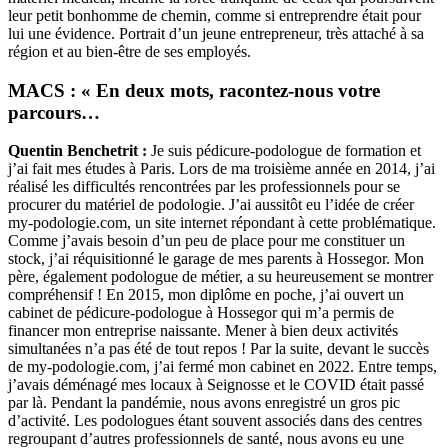
leur petit bonhomme de chemin, comme si entreprendre était pour
lui une évidence. Portrait d’un jeune entrepreneur, très attaché à sa
région et au bien-être de ses employés.
MACS : « En deux mots, racontez-nous votre
parcours…
Quentin Benchetrit :
Je suis pédicure-podologue de formation et
j’ai fait mes études à Paris. Lors de ma troisième année en 2014, j’ai
réalisé les difficultés rencontrées par les professionnels pour se
procurer du matériel de podologie. J’ai aussitôt eu l’idée de créer
my-podologie.com, un site internet répondant à cette problématique.
Comme j’avais besoin d’un peu de place pour me constituer un
stock, j’ai réquisitionné le garage de mes parents à Hossegor. Mon
père, également podologue de métier, a su heureusement se montrer
compréhensif ! En 2015, mon diplôme en poche, j’ai ouvert un
cabinet de pédicure-podologue à Hossegor qui m’a permis de
financer mon entreprise naissante. Mener à bien deux activités
simultanées n’a pas été de tout repos ! Par la suite, devant le succès
de my-podologie.com, j’ai fermé mon cabinet en 2022. Entre temps,
j’avais déménagé mes locaux à Seignosse et le COVID était passé
par là. Pendant la pandémie, nous avons enregistré un gros pic
d’activité. Les podologues étant souvent associés dans des centres
regroupant d’autres professionnels de santé, nous avons eu une