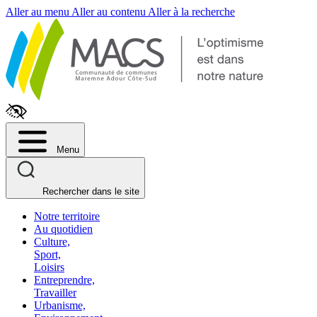
Fenêtre
Aller au menu
Aller au contenu
Aller à la recherche
de
chat
Menu
Rechercher dans le site
Notre territoire
Au quotidien
Culture,
Sport,
Loisirs
Entreprendre,
Travailler
Urbanisme,