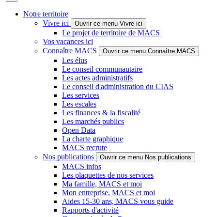
Notre territoire
Vivre ici
Ouvrir ce menu Vivre ici
Le projet de territoire de MACS
Vos vacances ici
Connaître MACS
Ouvrir ce menu Connaître MACS
Les élus
Le conseil communautaire
Les actes administratifs
Le conseil d'administration du CIAS
Les services
Les escales
Les finances & la fiscalité
Les marchés publics
Open Data
La charte graphique
MACS recrute
Nos publications
Ouvrir ce menu Nos publications
MACS infos
Les plaquettes de nos services
Ma famille, MACS et moi
Mon entreprise, MACS et moi
Aides 15-30 ans, MACS vous guide
Rapports d'activité