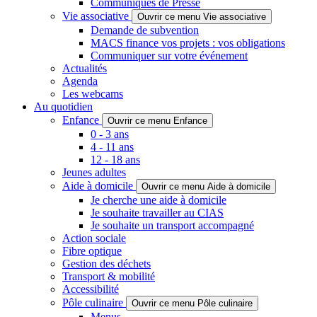
Communiqués de Presse
Vie associative
Ouvrir ce menu Vie associative
Demande de subvention
MACS finance vos projets : vos obligations
Communiquer sur votre événement
Actualités
Agenda
Les webcams
Au quotidien
Enfance
Ouvrir ce menu Enfance
0 - 3 ans
4 - 11 ans
12 - 18 ans
Jeunes adultes
Aide à domicile
Ouvrir ce menu Aide à domicile
Je cherche une aide à domicile
Je souhaite travailler au CIAS
Je souhaite un transport accompagné
Action sociale
Fibre optique
Gestion des déchets
Transport & mobilité
Accessibilité
Pôle culinaire
Ouvrir ce menu Pôle culinaire
Menus