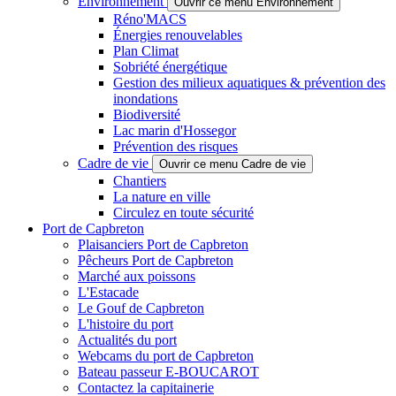
Environnement
Ouvrir ce menu Environnement
Réno'MACS
Énergies renouvelables
Plan Climat
Sobriété énergétique
Gestion des milieux aquatiques & prévention des
inondations
Biodiversité
Lac marin d'Hossegor
Prévention des risques
Cadre de vie
Ouvrir ce menu Cadre de vie
Chantiers
La nature en ville
Circulez en toute sécurité
Port de Capbreton
Plaisanciers Port de Capbreton
Pêcheurs Port de Capbreton
Marché aux poissons
L'Estacade
Le Gouf de Capbreton
L'histoire du port
Actualités du port
Webcams du port de Capbreton
Bateau passeur E-BOUCAROT
Contactez la capitainerie