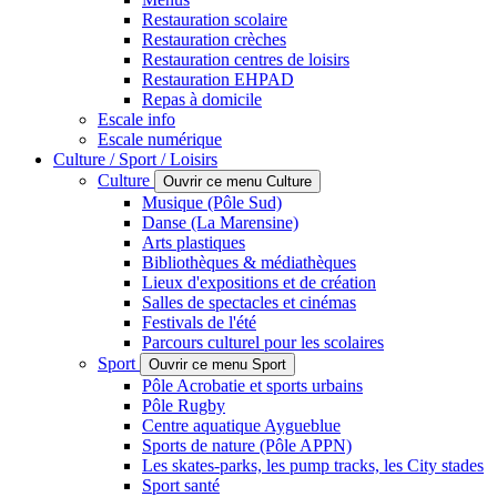
Restauration scolaire
Restauration crèches
Restauration centres de loisirs
Restauration EHPAD
Repas à domicile
Escale info
Escale numérique
Culture / Sport / Loisirs
Culture
Ouvrir ce menu Culture
Musique (Pôle Sud)
Danse (La Marensine)
Arts plastiques
Bibliothèques & médiathèques
Lieux d'expositions et de création
Salles de spectacles et cinémas
Festivals de l'été
Parcours culturel pour les scolaires
Sport
Ouvrir ce menu Sport
Pôle Acrobatie et sports urbains
Pôle Rugby
Centre aquatique Aygueblue
Sports de nature (Pôle APPN)
Les skates-parks, les pump tracks, les City stades
Sport santé