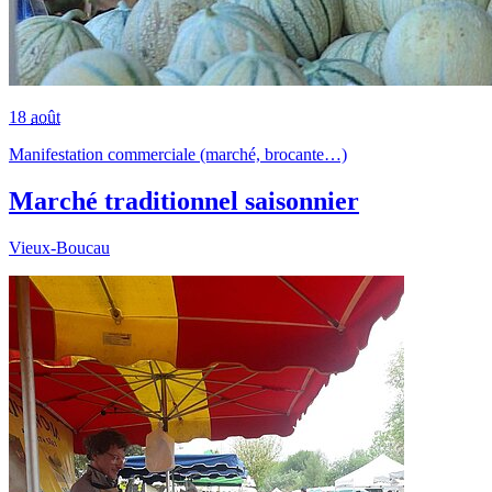
18
août
Manifestation commerciale (marché, brocante…)
Marché traditionnel saisonnier
Vieux-Boucau