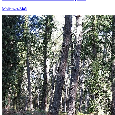
Moliets-et-Maâ