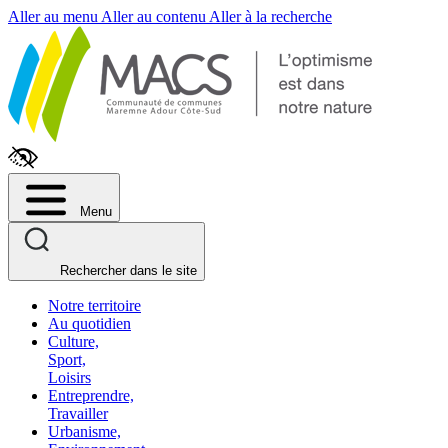
Fenêtre
Aller au menu
Aller au contenu
Aller à la recherche
de
chat
Menu
Rechercher dans le site
Notre territoire
Au quotidien
Culture,
Sport,
Loisirs
Entreprendre,
Travailler
Urbanisme,