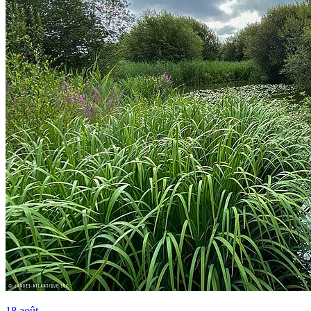
18
août