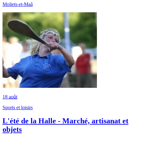
Moliets-et-Maâ
18
août
Sports et loisirs
L'été de la Halle - Marché, artisanat et
objets