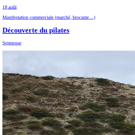
18
août
Manifestation commerciale (marché, brocante…)
Découverte du pilates
Seignosse