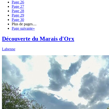
Page
26
Page
27
Page
28
Page
29
Page
30
Plus de pages
....
Page suivante
»
Découverte du Marais d'Orx
Labenne