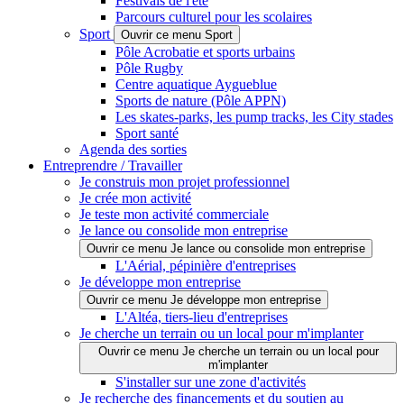
Festivals de l'été
Parcours culturel pour les scolaires
Sport
Ouvrir ce menu Sport
Pôle Acrobatie et sports urbains
Pôle Rugby
Centre aquatique Aygueblue
Sports de nature (Pôle APPN)
Les skates-parks, les pump tracks, les City stades
Sport santé
Agenda des sorties
Entreprendre / Travailler
Je construis mon projet professionnel
Je crée mon activité
Je teste mon activité commerciale
Je lance ou consolide mon entreprise
Ouvrir ce menu Je lance ou consolide mon entreprise
L'Aérial, pépinière d'entreprises
Je développe mon entreprise
Ouvrir ce menu Je développe mon entreprise
L'Altéa, tiers-lieu d'entreprises
Je cherche un terrain ou un local pour m'implanter
Ouvrir ce menu Je cherche un terrain ou un local pour
m'implanter
S'installer sur une zone d'activités
Je recherche des financements et du soutien au