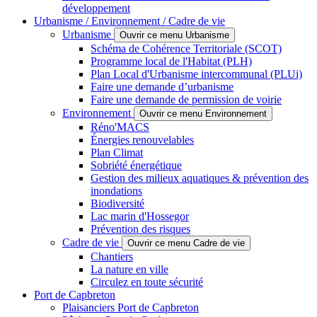
développement
Urbanisme / Environnement / Cadre de vie
Urbanisme
Ouvrir ce menu Urbanisme
Schéma de Cohérence Territoriale (SCOT)
Programme local de l'Habitat (PLH)
Plan Local d'Urbanisme intercommunal (PLUi)
Faire une demande d’urbanisme
Faire une demande de permission de voirie
Environnement
Ouvrir ce menu Environnement
Réno'MACS
Énergies renouvelables
Plan Climat
Sobriété énergétique
Gestion des milieux aquatiques & prévention des
inondations
Biodiversité
Lac marin d'Hossegor
Prévention des risques
Cadre de vie
Ouvrir ce menu Cadre de vie
Chantiers
La nature en ville
Circulez en toute sécurité
Port de Capbreton
Plaisanciers Port de Capbreton