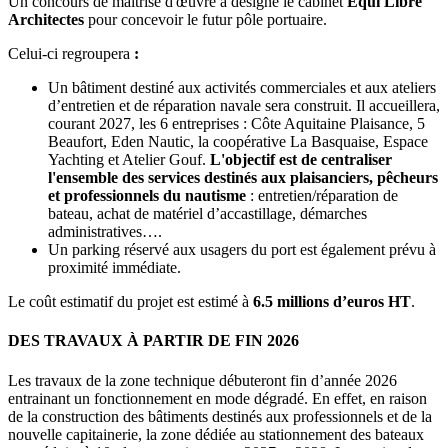
Un concours de maîtrise d'œuvre a désigné le cabinet
Equi Libre
Architectes
pour concevoir le futur pôle portuaire.
Celui-ci regroupera
:
Un bâtiment destiné aux activités commerciales et aux ateliers
d’entretien et de réparation navale sera construit. Il accueillera,
courant 2027, les 6 entreprises : Côte Aquitaine Plaisance, 5
Beaufort, Eden Nautic, la coopérative La Basquaise, Espace
Yachting et Atelier Gouf.
L'objectif est de centraliser
l'ensemble des services destinés aux plaisanciers, pêcheurs
et professionnels du nautisme
: entretien/réparation de
bateau, achat de matériel d’accastillage, démarches
administratives….
Un parking réservé aux usagers du port est également prévu à
proximité immédiate.
Le coût estimatif du projet est estimé à
6.5 millions d’euros HT
.
DES TRAVAUX À PARTIR DE FIN 2026
Les travaux de la zone technique débuteront fin d’année 2026
entrainant un fonctionnement en mode dégradé. En effet, en raison
de la construction des bâtiments destinés aux professionnels et de la
nouvelle capitainerie, la zone dédiée au stationnement des bateaux