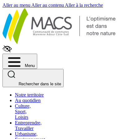
Fenêtre
Aller au menu
Aller au contenu
Aller à la recherche
de
chat
Menu
Rechercher dans le site
Notre territoire
Au quotidien
Culture,
Sport,
Loisirs
Entreprendre,
Travailler
Urbanisme,