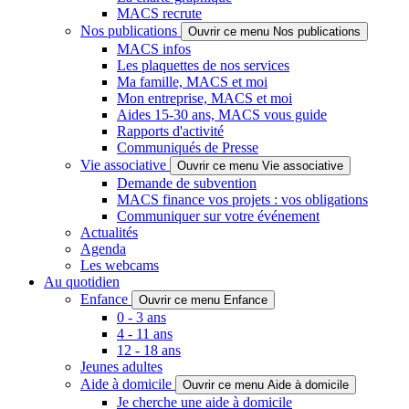
MACS recrute
Nos publications
Ouvrir ce menu Nos publications
MACS infos
Les plaquettes de nos services
Ma famille, MACS et moi
Mon entreprise, MACS et moi
Aides 15-30 ans, MACS vous guide
Rapports d'activité
Communiqués de Presse
Vie associative
Ouvrir ce menu Vie associative
Demande de subvention
MACS finance vos projets : vos obligations
Communiquer sur votre événement
Actualités
Agenda
Les webcams
Au quotidien
Enfance
Ouvrir ce menu Enfance
0 - 3 ans
4 - 11 ans
12 - 18 ans
Jeunes adultes
Aide à domicile
Ouvrir ce menu Aide à domicile
Je cherche une aide à domicile