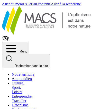
Fenêtre
Aller au menu
Aller au contenu
Aller à la recherche
de
chat
Menu
Rechercher dans le site
Notre territoire
Au quotidien
Culture,
Sport,
Loisirs
Entreprendre,
Travailler
Urbanisme,