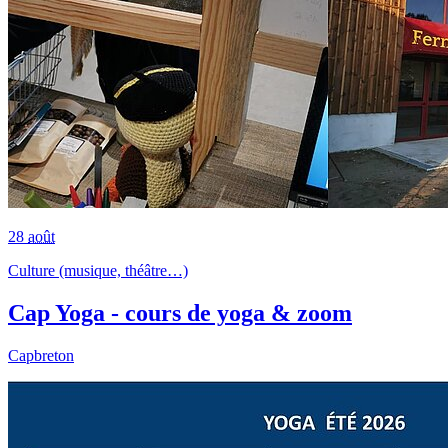
28
août
Culture (musique, théâtre…)
Cap Yoga - cours de yoga & zoom
Capbreton