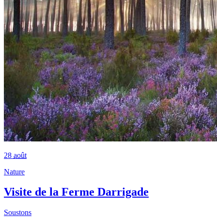
28
août
Nature
Visite de la Ferme Darrigade
Soustons