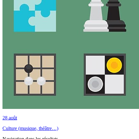
28
août
Culture (musique, théâtre…)
Navigation dans les résultats