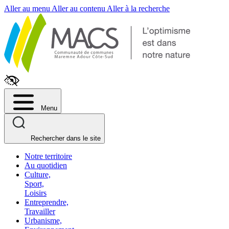
Fenêtre
Aller au menu
Aller au contenu
Aller à la recherche
de
chat
Menu
Rechercher dans le site
Notre territoire
Au quotidien
Culture,
Sport,
Loisirs
Entreprendre,
Travailler
Urbanisme,