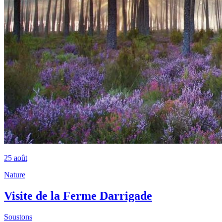
25
août
Nature
Visite de la Ferme Darrigade
Soustons