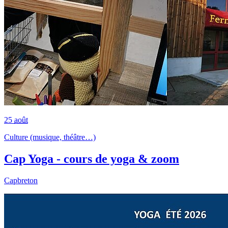
25
août
Culture (musique, théâtre…)
Cap Yoga - cours de yoga & zoom
Capbreton