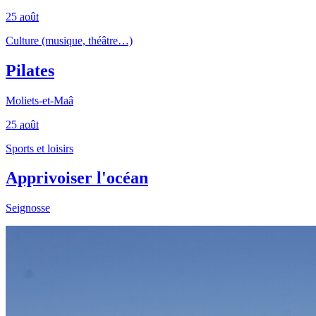
25
août
Culture (musique, théâtre…)
Pilates
Moliets-et-Maâ
25
août
Sports et loisirs
Apprivoiser l'océan
Seignosse