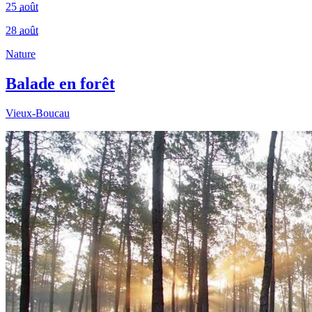
25
août
28
août
Nature
Balade en forêt
Vieux-Boucau