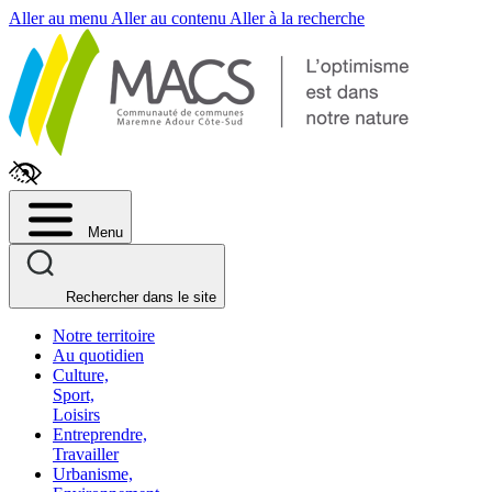
Fenêtre
Aller au menu
Aller au contenu
Aller à la recherche
de
chat
Menu
Rechercher dans le site
Notre territoire
Au quotidien
Culture,
Sport,
Loisirs
Entreprendre,
Travailler
Urbanisme,