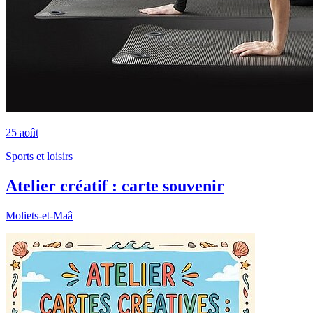
25
août
Sports et loisirs
Atelier créatif : carte souvenir
Moliets-et-Maâ