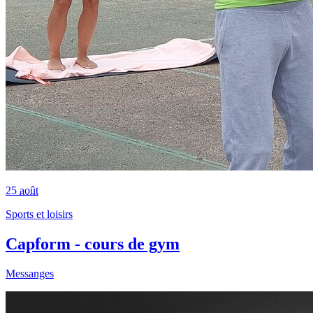
25
août
Sports et loisirs
Capform - cours de gym
Messanges