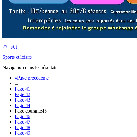
25
août
Sports et loisirs
Navigation dans les résultats
«
Page précédente
....
Page
41
Page
42
Page
43
Page
44
Page courante
45
Page
46
Page
47
Page
48
Page
49