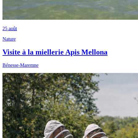
25
août
Nature
Visite à la miellerie Apis Mellona
Bénesse-Maremne