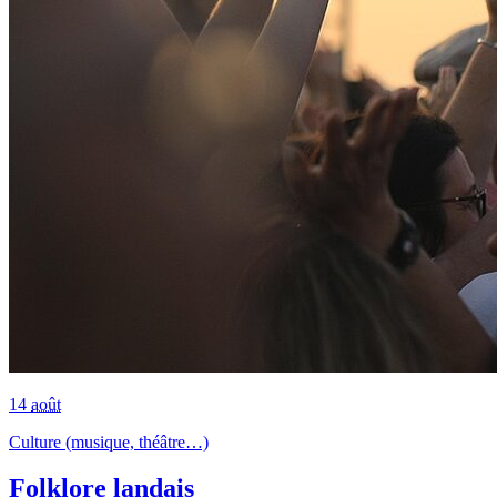
14
août
Culture (musique, théâtre…)
Folklore landais