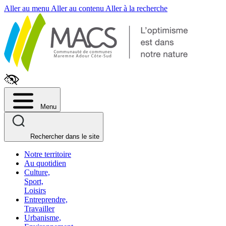
Fenêtre
Aller au menu
Aller au contenu
Aller à la recherche
de
chat
Menu
Rechercher dans le site
Notre territoire
Au quotidien
Culture,
Sport,
Loisirs
Entreprendre,
Travailler
Urbanisme,