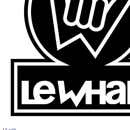
14
août