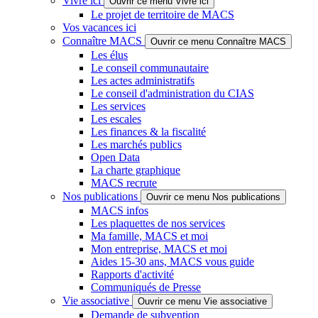
Vivre ici
Ouvrir ce menu Vivre ici
Le projet de territoire de MACS
Vos vacances ici
Connaître MACS
Ouvrir ce menu Connaître MACS
Les élus
Le conseil communautaire
Les actes administratifs
Le conseil d'administration du CIAS
Les services
Les escales
Les finances & la fiscalité
Les marchés publics
Open Data
La charte graphique
MACS recrute
Nos publications
Ouvrir ce menu Nos publications
MACS infos
Les plaquettes de nos services
Ma famille, MACS et moi
Mon entreprise, MACS et moi
Aides 15-30 ans, MACS vous guide
Rapports d'activité
Communiqués de Presse
Vie associative
Ouvrir ce menu Vie associative
Demande de subvention