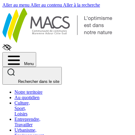
Fenêtre
Aller au menu
Aller au contenu
Aller à la recherche
de
chat
Menu
Rechercher dans le site
Notre territoire
Au quotidien
Culture,
Sport,
Loisirs
Entreprendre,
Travailler
Urbanisme,