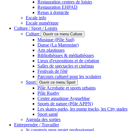
Restauration centres de loisirs
Restauration EHPAD
Repas à domicile
Escale info
Escale numérique
Culture / Sport / Loisirs
Culture
Ouvrir ce menu Culture
Musique (Pôle Sud)
Danse (La Marensine)
Arts plastiques
Bibliothèques & médiathèques
Lieux d'expositions et de création
Salles de spectacles et cinémas
Festivals de l'été
Parcours culturel pour les scolaires
Sport
Ouvrir ce menu Sport
Pôle Acrobatie et sports urbains
Pôle Rugby
Centre aquatique Aygueblue
Sports de nature (Pôle APPN)
Les skates-parks, les pump tracks, les City stades
Sport santé
Agenda des sorties
Entreprendre / Travailler
Je construis mon projet professionnel