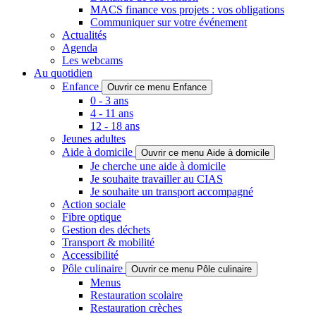
MACS finance vos projets : vos obligations
Communiquer sur votre événement
Actualités
Agenda
Les webcams
Au quotidien
Enfance
Ouvrir ce menu Enfance
0 - 3 ans
4 - 11 ans
12 - 18 ans
Jeunes adultes
Aide à domicile
Ouvrir ce menu Aide à domicile
Je cherche une aide à domicile
Je souhaite travailler au CIAS
Je souhaite un transport accompagné
Action sociale
Fibre optique
Gestion des déchets
Transport & mobilité
Accessibilité
Pôle culinaire
Ouvrir ce menu Pôle culinaire
Menus
Restauration scolaire
Restauration crèches