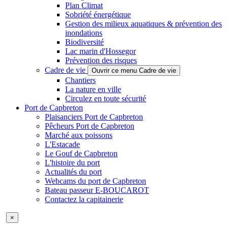
Plan Climat
Sobriété énergétique
Gestion des milieux aquatiques & prévention des
inondations
Biodiversité
Lac marin d'Hossegor
Prévention des risques
Cadre de vie
Ouvrir ce menu Cadre de vie
Chantiers
La nature en ville
Circulez en toute sécurité
Port de Capbreton
Plaisanciers Port de Capbreton
Pêcheurs Port de Capbreton
Marché aux poissons
L'Estacade
Le Gouf de Capbreton
L'histoire du port
Actualités du port
Webcams du port de Capbreton
Bateau passeur E-BOUCAROT
Contactez la capitainerie
×