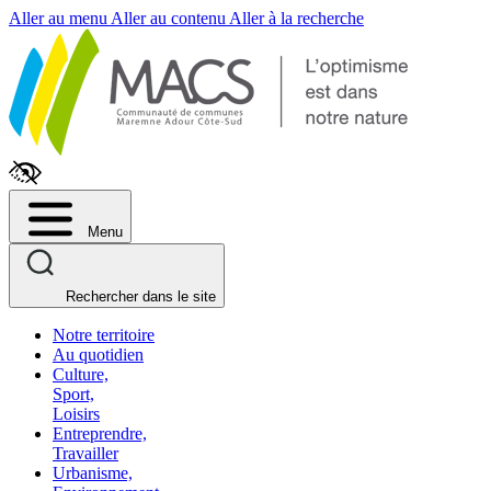
Fenêtre
Aller au menu
Aller au contenu
Aller à la recherche
de
chat
Menu
Rechercher dans le site
Notre territoire
Au quotidien
Culture,
Sport,
Loisirs
Entreprendre,
Travailler
Urbanisme,