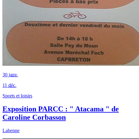
30
janv.
11
déc.
Sports et loisirs
Exposition PARCC : " Atacama " de
Caroline Corbasson
Labenne