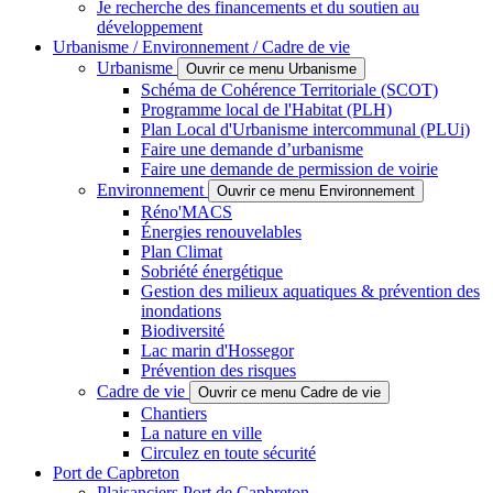
Je recherche des financements et du soutien au
développement
Urbanisme / Environnement / Cadre de vie
Urbanisme
Ouvrir ce menu Urbanisme
Schéma de Cohérence Territoriale (SCOT)
Programme local de l'Habitat (PLH)
Plan Local d'Urbanisme intercommunal (PLUi)
Faire une demande d’urbanisme
Faire une demande de permission de voirie
Environnement
Ouvrir ce menu Environnement
Réno'MACS
Énergies renouvelables
Plan Climat
Sobriété énergétique
Gestion des milieux aquatiques & prévention des
inondations
Biodiversité
Lac marin d'Hossegor
Prévention des risques
Cadre de vie
Ouvrir ce menu Cadre de vie
Chantiers
La nature en ville
Circulez en toute sécurité
Port de Capbreton
Plaisanciers Port de Capbreton