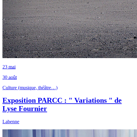
23
mai
30
août
Culture (musique, théâtre…)
Exposition PARCC : " Variations " de
Lyse Fournier
Labenne