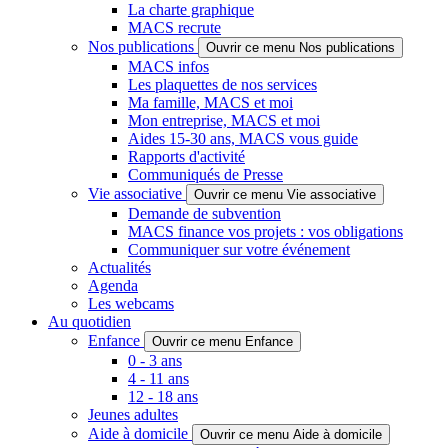
La charte graphique
MACS recrute
Nos publications
Ouvrir ce menu Nos publications
MACS infos
Les plaquettes de nos services
Ma famille, MACS et moi
Mon entreprise, MACS et moi
Aides 15-30 ans, MACS vous guide
Rapports d'activité
Communiqués de Presse
Vie associative
Ouvrir ce menu Vie associative
Demande de subvention
MACS finance vos projets : vos obligations
Communiquer sur votre événement
Actualités
Agenda
Les webcams
Au quotidien
Enfance
Ouvrir ce menu Enfance
0 - 3 ans
4 - 11 ans
12 - 18 ans
Jeunes adultes
Aide à domicile
Ouvrir ce menu Aide à domicile