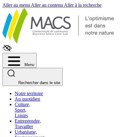
Fenêtre
Aller au menu
Aller au contenu
Aller à la recherche
de
chat
Menu
Rechercher dans le site
Notre territoire
Au quotidien
Culture,
Sport,
Loisirs
Entreprendre,
Travailler
Urbanisme,