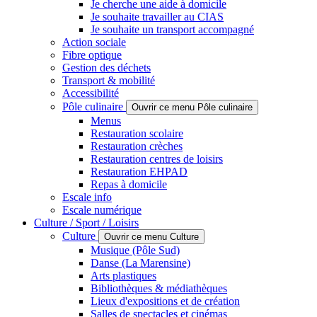
Je cherche une aide à domicile
Je souhaite travailler au CIAS
Je souhaite un transport accompagné
Action sociale
Fibre optique
Gestion des déchets
Transport & mobilité
Accessibilité
Pôle culinaire
Ouvrir ce menu Pôle culinaire
Menus
Restauration scolaire
Restauration crèches
Restauration centres de loisirs
Restauration EHPAD
Repas à domicile
Escale info
Escale numérique
Culture / Sport / Loisirs
Culture
Ouvrir ce menu Culture
Musique (Pôle Sud)
Danse (La Marensine)
Arts plastiques
Bibliothèques & médiathèques
Lieux d'expositions et de création
Salles de spectacles et cinémas