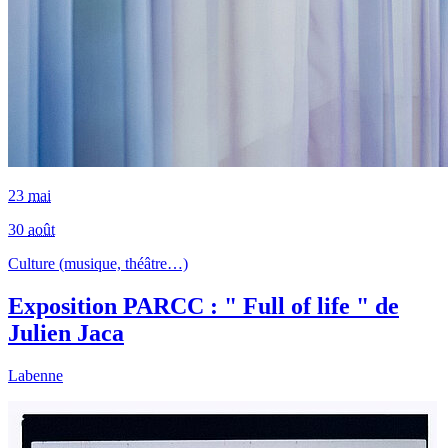
23
mai
30
août
Culture (musique, théâtre…)
Exposition PARCC : " Full of life " de
Julien Jaca
Labenne