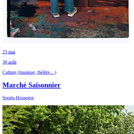
23
mai
30
août
Culture (musique, théâtre…)
Marché Saisonnier
Soorts-Hossegor